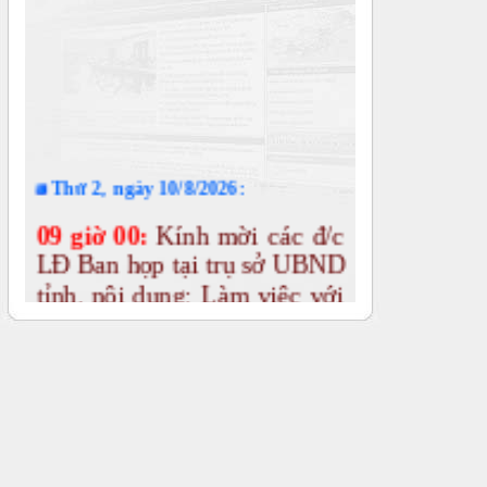
Thứ 2, ngày 10/8/2026:
09 giờ 00:
Kính mời các đ/c
LĐ Ban họp tại trụ sở UBND
tỉnh, nội dung: Làm việc với
Ban Quản lý Khu kinh tế về
tình hình tổ chức, hoạt động
sau sắp xếp, kiện toàn;
phương hướng hoạt động của
Ban sau khi hợp nhất các
đơn vị; các nhiệm vụ, giải